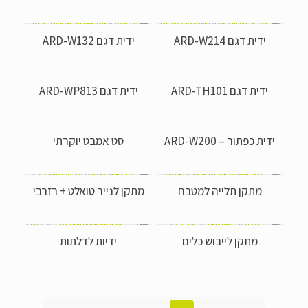
הוסף קו תחתון לקישורים
format_underlined
סמן קישורים
font_download
ידית דגם ARD-W214
ידית דגם ARD-W132
ל
cached
א
פ
ידית דגם ARD-TH101
ידית דגם ARD-WP813
ס
א
ת
ידית כפתור – ARD-W200
סט אמבט יוקרתי
כ
ל
ה
א
מתקן תלייה למטבח
מתקן לנייר טואלט + רזרבי
פ
ש
ר
מתקן לייבוש כלים
ידיות לדלתות
ו
י
ו
ת