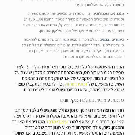
תנועה חלקה ושקטה לאורך שנים.
מנגנונים וטכנולוגיה:
צירים מודרניים מציעים יותר מסתם פתיחה
וסגירה. קיימים צירים המאפשרים פתיחה פנימה והחוצה (180 מעלות)
לנוחות מרבית, וכן צירים עם מנגנון הרמה קל, המגביה את הדלת מעט
בעת הפתיחה כדי למנוע שחיקה של מגב הסיליקון התחתון.
גימורים וצבעים:
עולם הפרזול מציע מגוון רחב של גימורים להתאמה
מושלמת לסגנון חדר הרחצה שלכם. הגימורים הפופולריים כוללים ניקל
מבריק (כרום), ניקל מוברש, שחור מט שהפך לטרנד מוביל, וכן גווני
זהב, ברונזה וגרפיט למראה יוקרתי ומיוחד.
הבנת המשמעות של כל רכיב, מזכוכית אקסטרה קליר ועד לציר
מפליז בגימור שחור מט, היא המפתח לבחירת מקלחון שיענה על
כל הציפיות. הצוות המקצועי של א.ר שיווק מתמחה בהתאמת
השילוב המושלם של
זכוכית ופרזול
, כדי להבטיח שתקבלו מוצר
שהוא לא רק יפהפה, אלא גם פונקציונלי ועמיד לשנים רבות.
מגמות עיצוביות בעולם המקלחונים
חדר הרחצה המודרני הפך מזמן מחלל פונקציונלי בלבד למרחב
של רוגע, עיצוב וביטוי אישי. בהתאם, המקלחון אינו עוד רק מחיצה
למניעת התזת מים, אלא אלמנט
עיצובי מרכזי
המגדיר את האווירה
והסגנון. כיום, עולם המקלחונים מציע מגוון רחב של טרנדים
המאפשרים התאמה אישית מדויקת לכל חזון עיצובי. ב"א.ר שיווק"