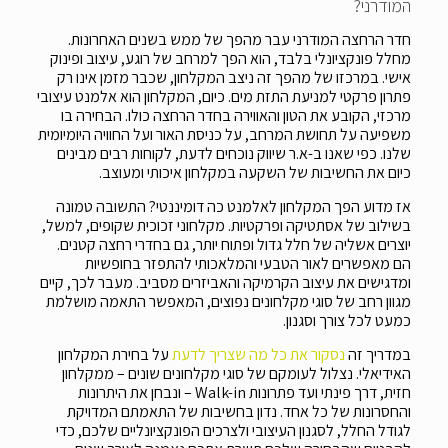
המודרני?
חדר הרחצה המודרני עבר מהפך של ממש בשנים האחרונות.
מחלל פונקציונלי בלבד, הוא הפך למרחב של רוגע, עיצוב ופינוק
אישי. במרכזו של מהפך זה ניצב המקלחון, שכבר מזמן אינו רק
פתרון פרקטי למניעת התזת מים. כיום, המקלחון הוא אלמנט עיצובי
מרכזי, הקובע את הטון והאווירה בחדר הרחצה כולו. הבחירה בו
משפיעה על תחושת המרחב, על כניסת האור ועל החוויה היומיומית
שלנו. כפי שאנו ב-א.ר שיווק נוכחים לדעת, לקוחות רבים מבינים
כיום את החשיבות של השקעה במקלחון איכותי ומעוצב.
אז מדוע הפך המקלחון לאלמנט כה דומיננטי? התשובה טמונה
בשילוב של אסתטיקה ופרקטיות. מקלחוני זכוכית שקופים, למשל,
יוצרים אשליה של חלל גדול ופתוח יותר, גם בחדרי רחצה קטנים.
הם מאפשרים לאור הטבעי והמלאכותי להתפזר בחופשיות
ומדגישים את עיצוב הקרמיקה והאביזרים מסביב. מעבר לכך, קיים
מגוון רחב של סוגי מקלחונים נפוצים, המאפשר התאמה מושלמת
כמעט לכל צורך וסגנון.
במדריך זה
נסקור את כל מה שצריך לדעת
על בחירת המקלחון
האידיאלי. נצלול לעומקם של סוגי מקלחונים שונים – ממקלחון
חזית, דרך פינתי ועד פתרונות Walk-in – ונבחן את היתרונות
והחסרונות של כל אחד. נדון בחשיבות של התאמתם המדויקת
לגודל החלל, לסגנון העיצובי ולצרכים הפונקציונליים שלכם, כדי