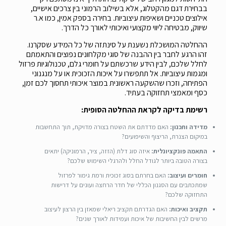
בבחירת דגם מהקטלוג, אלא בשילוב הרמוני בין צרכים אישיים,
אילוצים טכניים ושאיפות עיצוביות. בחירה בספק אמין, כמו א.ר
שיווק, מבטיחה ליווי מקצועי ואיכותי לאורך כל הדרך.
ההחלטה המושכלת נשענת על סינתזה של כל המידע שסקרנו.
זהו הרגע לחבר בין ההבנה של סוגי מקלחונים נפוצים והתאמתם
לחלל שלכם, לבין הידע שרכשתם על חומרי גלם, טכנולוגיות פרזול
ומגמות עיצוביות. אל תתפשרו על איכות הזכוכית או על מנגנוני
הפתיחה, וזכרו שהשקעה ראשונית במוצר איכותי תחסוך לכם זמן,
כסף ומאמצי תחזוקה בעתיד.
רשימת בדיקה לקראת ההחלטה הסופית:
מדידה ותכנון:
האם מדדתם את השטח בצורה מדויקת, תוך התחשבות
במיקום הצנרת, הריצוף והשיפועים?
התאמה פונקציונלית:
איזה סוג דלת (הזזה, ציר, הרמוניקה) יתאים
בצורה הטובה ביותר לגודל החלל ולהרגלי השימוש שלכם?
חומרים ועיצוב:
האם בחרתם בסוג זכוכית ורמת גימור לפרזול
שמתכתבים עם הסגנון הכללי של חדר הרחצה ועונים על דרישות
התחזוקה שלכם?
תקציב ואיכות:
האם הגדרתם תקציב ריאלי שמאזן בין הרצון לעיצוב
מרשים לבין החשיבות של איכות ועמידות לאורך שנים?