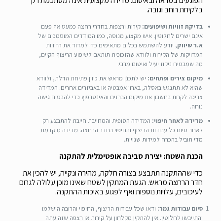
הפוגעים במראה ובאיטום. מדידה מקצועית אינה מסתכמת רק
בלקיחת רוחב וגובה.
בדיקת זוויות ושיפועים:
קירות ורצפות בחדרי רחצה כמעט אף פעם
אינם ישרים לחלוטין. איש מקצוע מנוסה, כמו המודדים המוסמכים של
א.ר שיווק
, יודע להשתמש בכלים מתאימים כדי למדוד את הזוויות
המדויקות של הקירות ולוודא שהזכוכית תותאם לשיפוע הריצוף הקיים,
מה שמבטיח ניקוז יעיל ואיטום מרבי.
מיקום צירים ופתחים:
יש לתכנן מראש את כיוון פתיחת הדלת, ולוודא
שהיא לא תתנגש באסלה, בארון אמבטיה או באביזרים אחרים. המדידה
צריכה לקחת בחשבון את מיקום הברזים והאינטרפוץ כדי להבטיח גישה
נוחה.
מדידה לאחר חיפוי:
המדידה הסופית והמחייבת חייבת להתבצע רק
לאחר סיום כל עבודות הריצוף והחיפוי בחדר הרחצה. מדידה מוקדמת
מדי תוביל בהכרח למידות שגויות.
הכנת השטח: יצירת סביבה אופטימלית להתקנה
כדי שההתקנה תתבצע בצורה חלקה, מהירה ונקייה, יש להכין את
חדר הרחצה מראש. הגעת המתקין לשטח שאינו מוכן עלולה לגרום
לעיכובים, עלויות נוספות ואף לפגוע באיכות ההתקנה.
סיום עבודות גמר:
ודאו שכל עבודות הריצוף, החיפוי והרובה הושלמו
והתייבשו לחלוטין. אין להתקין מקלחון על קירות או רצפה שזה עתה