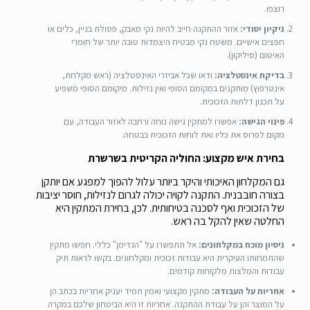
רוצפו.
ניקיון יסודי:
אזור ההתקנה חייב להיות נקי מאבק, פסולת בניין, כלים או
חפצים אישיים. משטח נקי מבטיח היצמדות טובה יותר של חומרי
האיטום (סיליקון).
בדיקת אינסטלציה:
ודאו שכל אביזרי האינסטלציה (ראש מקלחת,
אינטרפוץ) מותקנים במקומם הסופי ואין נזילות. מיקומם הסופי משפיע
על תכנון דלתות הזכוכית.
פינוי הגישה:
אפשרו למתקין גישה נוחה ורחבה לאזור העבודה, עם
מקום לפרוס את כליו ואת לוחות הזכוכית בבטחה.
בחירת איש מקצוע: החוליה הקריטית בשרשרת
גם המקלחון האיכותי והיקר ביותר עלול להפוך למפגע אם יותקן
בצורה חובבנית. התקנה לקויה יכולה לגרום לנזילות, חוסר יציבות
של הזכוכית ואף לסכנה בטיחותית. לכן, בחירת המתקין היא
החלטה שאין להקל בה ראש.
ניסיון מוכח במקלחונים:
אל תתפשרו על "הנדימן" כללי. חפשו מתקין
שהתמחותו העיקרית היא עבודות זכוכית ומקלחונים. בקשו לראות תיק
עבודות והמלצות מלקוחות קודמים.
אחריות על העבודה:
מתקין מקצועי ואמין תמיד יעניק אחריות בכתב הן
על המוצר והן על עבודת ההתקנה. אחריות זו היא הביטחון שלכם במקרה