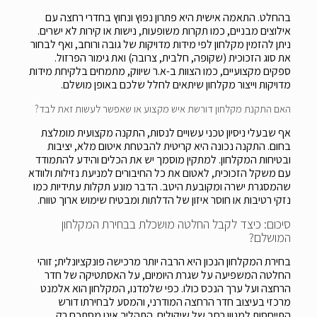
בהחלט. התאמה אישית היא פתרון נפוץ ונחוץ בחדרי רחצה עם
אילוצים מבניים, כמו תקרות משופעות, נישות או קירות לא ישרים.
ניתן להזמין מקלחון לפי מידות מדויקות של גובה ורוחב, ואף לבחור
את סוג הזכוכית (שקופה, חלבית, צרובה) ואת גימור הפרזול.
ספקים מקצועיים, כמו הצוות ב-א.ר שיווק, מתמחים בלקיחת מידות
מדויקות וייצור מקלחון שיתאים לחלל שלכם באופן מושלם.
האם התקנת מקלחון דורשת איש מקצוע או שאפשר לעשות זאת לבד?
אף שבעלי ניסיון טכני עשויים לנסות, התקנה מקצועית מומלצת
בחום. התקנה נכונה היא קריטית להבטחת איטום מלא, יציבות
ובטיחות המקלחון. למתקין מוסמך יש את הכלים והידע להתמודד
עם משקל הזכוכית, לאטום את כל החיבורים למניעת נזילות ולוודא
שהמסגרת ישרה ומקובעת היטב. הדבר מונע תקלות עתידיות כמו
נזקי רטיבות או חוסר איזון של הדלתות ומבטיח שימוש ארוך טווח.
סיכום: כיצד לקבל החלטה מושכלת בבחירת המקלחון
המושלם?
בחירת המקלחון הנכון היא הרבה יותר מרכישה פונקציונלית; זוהי
החלטה המשפיעה על שגרת היומיום, על האסתטיקה של חדר
הרחצה ועל ערך הנכס כולו. כפי שלמדנו, המקלחון הוא אלמנט
מרכזי בעיצוב חדר הרחצה המודרני, והמסע לבחירתו דורש
התייחסות למגוון רחב של שיקולים. התהליך אינו מסתכם רק