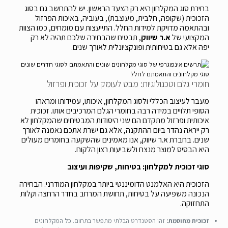
בחירת סוג המקלחון היא רק הצעד הראשון. יש להתחשב גם בסוג
הזכוכית (שקופה, חלבית, מעוצבת), בעוביה, באיכות הפרזול
ובהתאמה מדויקת למידות החלל. התייעצות עם מומחים, כמו הצוות
המקצועי של
א.ר שיווק
, תבטיח שהבחירה שלכם תהיה לא רק
יפה אלא גם בטיחותית ופונקציונלית לאורך שנים.
סוגי מקלחונים והתאמתם לחלל
חומרי גלם וטכנולוגיות: מבט לעומק על זכוכית ופרזול
מעבר לעיצוב הכללי ולסוג המקלחון, איכותו, עמידותו ומראהו
הסופי תלויים במידה רבה בחומרי הגלם המרכיבים אותו. זכוכית
איכותית ופרזול מתקדם הם שני היסודות המבטיחים שהמקלחון לא
רק ייראה נהדר ביום ההתקנה, אלא גם ישרת אתכם נאמנה לאורך
שנים. בחברת א.ר שיווק, אנו מאמינים שהשקעה בחומרים מעולים
היא הבסיס למוצר מנצח ולשביעות רצון הלקוח.
סוגי זכוכית למקלחון: בטיחות, שקיפות ועיצוב
הזכוכית היא האלמנט הדומיננטי ביותר במקלחון המודרני. הבחירה
הנכונה משפיעה על בטיחות, תחושת המרחב בחדר הרחצה וקלות
התחזוקה.
זכוכית מחוסמת:
זהו הסטנדרט הבלתי מתפשר בתחום. כל המקלחונים