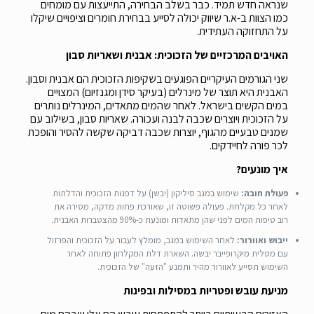
שנראה חדש תמיד. כבר בשלב הבחירה, התייעצות עם מומחים
כמו הצוות ב-א.ר שיווק יכולה לסייע בבחירת חומרים וציפויים שיקלו
על התחזוקה העתידית.
האויבים המרכזיים של הזכוכית: אבנית ושאריות סבון
שני הגורמים העיקריים הפוגעים בשקיפות הזכוכית הם אבנית וסבון.
האבנית היא תוצר של מינרלים (בעיקר סידן ומגנזיום) המצויים
במים הקשים בישראל. לאחר שהמים מתאדים, המינרלים נותרים
על הזכוכית ויוצרים שכבה לבנה ועכורה. שאריות סבון, בשילוב עם
שמנים טבעיים מהגוף, יוצרות שכבה דביקה שקשה להסיר והופכת
לכר פורה לחיידקים.
איך מונעים?
פעולת חובה:
שימוש במגב סיליקון (יבשן) על דפנות הזכוכית והדלתות
לאחר כל מקלחת. פעולה פשוטה זו, שאורכת פחות מדקה, מסירה את
רוב טיפות המים לפני שהן מתאדות ומונעת כ-90% מהצטברות האבנית.
ייבוש ואוורור:
לאחר השימוש במגב, מומלץ לעבור על הזכוכית והפרזול
עם מטלית מיקרופייבר יבשה. השארת דלת המקלחון פתוחה לאחר
השימוש תסייע לאוורור מהיר ותמנע "הזעה" של הזכוכית.
מניעת עובש ופטריות במסילות ובפינות