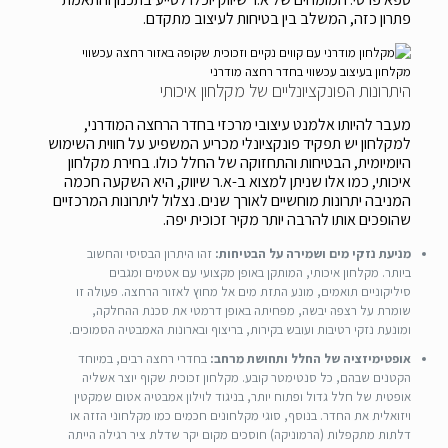
פתרון כזה, המשלב בין בטיחות לעיצוב מתקדם.
מקלחון בעיצוב עכשווי בחדר רחצה מודרני
היתרונות הפונקציונליים של מקלחון איכותי
מעבר להיותו אלמנט עיצובי מרכזי בחדר הרחצה המודרני,
למקלחון יש תפקיד פונקציונלי מכריע המשפיע על חווית השימוש
היומיומית, הבטיחות והתחזוקה של החלל כולו. בחירת מקלחון
איכותי, כמו אלו שניתן למצוא ב-א.ר שיווק, היא השקעה חכמה
המניבה יתרונות מוחשיים לאורך שנים. נצלול ליתרונות המרכזיים
שהופכים אותו להרבה יותר מקיר זכוכית יפה.
מניעת נזקי מים ושמירה על הבטיחות:
זהו היתרון הבסיסי והחשוב
ביותר. מקלחון איכותי, המותקן באופן מקצועי עם אטמים ומגבים
סיליקוניים תואמים, מונע התזת מים אל מחוץ לאזור הרחצה. פעולה זו
שומרת על רצפה יבשה, מפחיתה באופן דרמטי את סכנת ההחלקה,
ומונעת נזקי רטיבות ועובש בקירות, בריצוף ובארונות האמבטיה הסמוכים.
אופטימיזציה של החלל ותחושת מרחב:
בחדרי רחצה רבים, במיוחד
הקטנים שבהם, כל סנטימטר קובע. מקלחון זכוכית שקוף יוצר אשליה
אופטית של חלל גדול ופתוח יותר, בניגוד לוילון אמבטיה אטום שמקטין
ויזואלית את החדר. בנוסף, סוגי מקלחונים חכמים כמו מקלחוני הזזה או
דלתות מתקפלות (הרמוניקה) חוסכים מקום יקר שדלת ציר רגילה הייתה