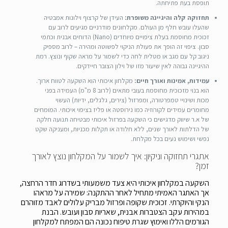
תופסת בעת פתיחתה.
תחזוקה קלה והיגיינה משופרת:
העידן של קרצוף וילונות אמבטיה
שהעלו עובש חלף מן העולם. מקלחונים מודרניים מגיעים לרוב עם
זכוכית מחוסמת בעלת ציפויים מיוחדים (Nano) הדוחים אבנית וכתמי
סבון. ציפוי זה הופך את פעולת הניקוי לפשוטה ומהירה – לרוב מספיק
ניגוב קל עם מגב או מטלית לחה כדי לשמור על מראה שקוף ונוצץ. רמת
ההיגיינה גבוהה לאין שיעור מזו של וילון הצובר חיידקים.
עמידות, אמינות ואורך חיים:
מקלחון איכותי הוא השקעה לטווח ארוך.
הוא בנוי מזכוכית מחוסמת בעובי מתאים (לרוב 8 מ"מ) העמידה בפני
מכות ושינויי טמפרטורה, ומפרזול (צירים, גלגלים, ידיות) העשוי
מחומרים עמידים לקורוזיה כמו נירוסטה או פליז בציפוי איכותי. המומחים
של א.ר שיווק מדגישים כי השקעה בפרזול איכותי מבטיחה תנועה חלקה
של הדלתות לאורך שנים, ללא חלודה או תקלות מכניות, ומעניקה שקט
נפשי ושימוש נעים בכל מקלחת.
אתגרי תחזוקה וניקיון: איך לשמור על המקלחון נוצץ לאורך
זמן?
השקעה במקלחון איכותי היא צעד משמעותי בשדרוג חדר הרחצה,
אך האתגר האמיתי מתחיל לאחר ההתקנה: שמירה על מראהו
הנקי והיוקרתי. זכוכית שקופה ופרזול מבריק עלולים לאבד מזוהרם
במהירות עקב הצטברות אבנית, שאריות סבון ועובש. הבנת
הגורמים הללו ואימוץ שגרת טיפוח נכונה הם המפתח למקלחון