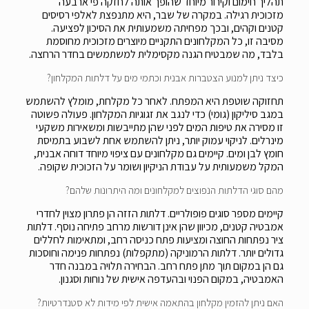
תהליך חימום וקירור מיוחד שהופך אותה לחזקה פי ארבעה
מזכוכית רגילה. במקרה של שבר, היא מתנפצת לאלפי רסיסים
קטנים וקהים, ובכך מפחיתה משמעותית את הסיכון לפציעה.
מסיבה זו, כל המקלחונים התקניים מיוצרים מזכוכית מחוסמת
בלבד, מה שמבטיח הגנה מקסימלית למשתמשים בחדר הרחצה.
כיצד ניתן למנוע הצטברות אבנית וכתמי מים על דלתות המקלחון?
תחזוקה שוטפת היא המפתח. לאחר כל מקלחת, מומלץ להשתמש
במגב סיליקון (גומי) כדי לנגב את זגוגיות המקלחון. פעולה פשוטה
זו מסירה את טיפות המים לפני שהן מתייבשות ומשאירות משקעי
מינרלים. לניקוי עמוק יותר, ניתן להשתמש אחת לשבוע בתמיסת
חומץ לבן ומים. קיימים גם מקלחונים עם ציפוי מיוחד דוחה אבנית,
המקל משמעותית על עבודת הניקיון ושומר על הזכוכית שקופה.
מהם סוגי הדלתות הנפוצים למקלחונים ומה היתרונות שלהם?
קיימים מספר סוגים פופולריים. דלתות הזזה הן פתרון מצוין לחדרי
אמבטיה קטנים, מכיוון שהן אינן דורשות מרחב פתיחה נוסף. דלתות
ציר נפתחות החוצה ומציעות פתח כניסה רחב, ומתאימות לחללים
גדולים יותר. דלתות הרמוניקה (מתקפלות) נפתחות פנימה וחוסכות
גם הן במקום תוך מתן פתח רחב. הבחירה תלויה במבנה חדר
האמבטיה, במקום הפנוי ובהעדפה אישית של נוחות וסגנון.
האם ניתן להזמין מקלחון בהתאמה אישית לפי מידות לא סטנדרטיות?