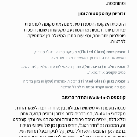
ומתוחכמת.
זכוכיות עם טקסטורה וגוון
הזכוכית השקופה הסטנדרטית מפנה את מקומה לפתרונות
יצירתיים יותר. זכוכיות מחוסמות עם טקסטורות שונות הופכות
פופולריות יותר ויותר, ומציעות פתרון המשלב בין אסתטיקה
לפרטיות.
זכוכית פסים (Fluted Glass):
מעניקה מראה וינטג'י-מודרני,
מטשטשת את הדמות אך מאפשרת מעבר אור מלא.
זכוכית חלבית (צריבת חול):
פתרון קלאסי לפרטיות מלאה, ניתן לשלב
פסים שקופים או דוגמאות.
זכוכית בגוון (Tinted Glass):
זכוכית אפרפרה (עשן) או בגוון ברונזה
מעניקה מראה יוקרתי ומסתורי לחלל הרחצה.
קונספט ה-Walk-In והחדר הרטוב
מגמה נוספת היא טשטוש הגבולות בין אזור הרחצה לשאר החדר.
מקלחוני Walk-In, המורכבים לרוב מדופן זכוכית קבועה אחת
וללא דלת, יוצרים כניסה פתוחה ונוחה ומראה המשכי ונקי. קונספט
זה, המכונה גם "חדר רטוב", דורש תכנון נכון של שיפועי הניקוז
ברצפה אך התוצאה היא חלל נגיש, קל לניקוי ובעל תחושה של
ספא פרטי. המומחים של א.ר שיווק יוכלו לסייע בתכנון והתאמת