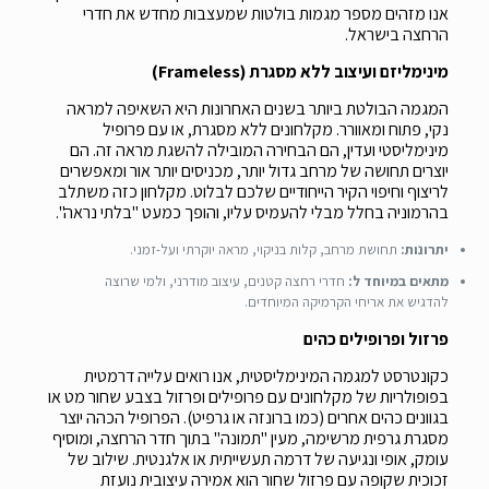
אנו מזהים מספר מגמות בולטות שמעצבות מחדש את חדרי
הרחצה בישראל.
מינימליזם ועיצוב ללא מסגרת (Frameless)
המגמה הבולטת ביותר בשנים האחרונות היא השאיפה למראה
נקי, פתוח ומאוורר. מקלחונים ללא מסגרת, או עם פרופיל
מינימליסטי ועדין, הם הבחירה המובילה להשגת מראה זה. הם
יוצרים תחושה של מרחב גדול יותר, מכניסים יותר אור ומאפשרים
לריצוף וחיפוי הקיר הייחודיים שלכם לבלוט. מקלחון כזה משתלב
בהרמוניה בחלל מבלי להעמיס עליו, והופך כמעט "בלתי נראה".
יתרונות:
תחושת מרחב, קלות בניקוי, מראה יוקרתי ועל-זמני.
מתאים במיוחד ל:
חדרי רחצה קטנים, עיצוב מודרני, ולמי שרוצה
להדגיש את אריחי הקרמיקה המיוחדים.
פרזול ופרופילים כהים
כקונטרסט למגמה המינימליסטית, אנו רואים עלייה דרמטית
בפופולריות של מקלחונים עם פרופילים ופרזול בצבע שחור מט או
בגוונים כהים אחרים (כמו ברונזה או גרפיט). הפרופיל הכהה יוצר
מסגרת גרפית מרשימה, מעין "תמונה" בתוך חדר הרחצה, ומוסיף
עומק, אופי ונגיעה של דרמה תעשייתית או אלגנטית. שילוב של
זכוכית שקופה עם פרזול שחור הוא אמירה עיצובית נועזת