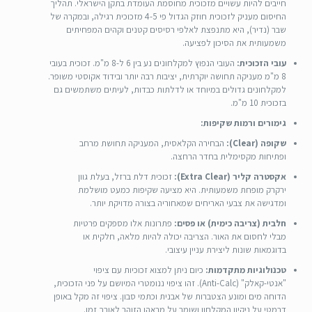
חייבים להיות עשויים מזכוכית מחוסמת העומדת בתקן הישראלי. תהליך
החיסום מעניק לזכוכית חוזק הגדול פי 4-5 מזכוכית רגילה, ובמקרה של
שבר (נדיר), היא מתנפצת לאלפי רסיסים קטנים וקהים המפחיתים
משמעותית את הסיכון לפציעה.
עובי הזכוכית:
העובי הנפוץ למקלחונים נע בין 6 ל-8 מ"מ. זכוכית בעובי
8 מ"מ מעניקה תחושה יוקרתית, יציבות רבה יותר ובידוד אקוסטי משופר.
למקלחונים גדולים במיוחד או לדלתות כבדות, לעיתים משתמשים גם
בזכוכית 10 מ"מ.
גימורים ורמות שקיפות:
שקופה (Clear):
הבחירה הקלאסית, המעניקה תחושת מרחב
ופתיחות מקסימלית בחדר הרחצה.
אקסטרה קליר (Extra Clear):
זכוכית דלת ברזל, בעלת גוון
ירקרק מופחת משמעותית. היא מציעה שקיפות כמעט מושלמת
ומדגישה את צבעי האריחים שמאחוריה בצורה מדויקת יותר.
חלבית (צריבה כימית) או פסים:
פתרונות אלו מספקים פרטיות
מבלי לחסום את האור. הצריבה יכולה להיות מלאה, חלקית או
בדוגמאות שונות ליצירת עניין עיצובי.
טכנולוגיות מתקדמות:
כיום ניתן למצוא זכוכיות עם ציפוי
"אנטי-קאלק" (Anti-Calc). זהו ציפוי ננומטרי המיושם על פני הזכוכית,
הדוחה מים ומונע הצטברות של אבנית וכתמי סבון. ציפוי זה מקל באופן
דרמטי על ניקיון המקלחון ושומר על מראהו הזוהר לאורך זמן.