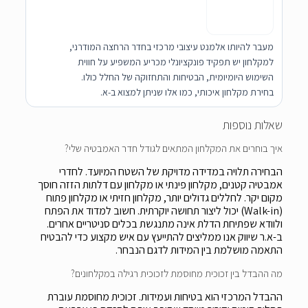
מעבר להיותו אלמנט עיצובי מרכזי בחדר הרחצה המודרני,
למקלחון יש תפקיד פונקציונלי מכריע המשפיע על חווית
השימוש היומיומית, הבטיחות והתחזוקה של החלל כולו.
בחירת מקלחון איכותי, כמו אלו שניתן למצוא ב-א.
שאלות נוספות
איך בוחרים את המקלחון המתאים לגודל חדר האמבטיה שלי?
הבחירה תלויה במדידה מדויקת של השטח המיועד. לחדרי
אמבטיה קטנים, מקלחון פינתי או מקלחון עם דלתות הזזה חוסך
מקום יקר. לחללים גדולים יותר, מקלחון חזיתי או מקלחון פתוח
(Walk-in) יכול ליצור תחושה יוקרתית. חשוב למדוד את הפתח
ולוודא שפתיחת הדלת אינה מתנגשת בכלים סניטריים אחרים.
ב-א.ר שיווק אנו ממליצים להתייעץ עם איש מקצוע כדי להבטיח
התאמה מושלמת בין המידות לדגם הנבחר.
מה ההבדל בין זכוכית מחוסמת לזכוכית רגילה במקלחונים?
ההבדל המרכזי הוא בטיחות ועמידות. זכוכית מחוסמת עוברת