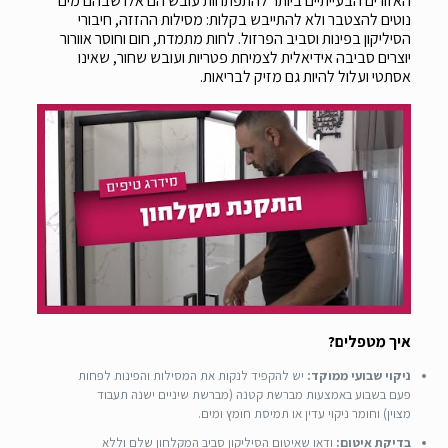
האזורים הבעייתיים ביותר להתפתחות עובש הם אלו שבהם מים
נוטים להצטבר ולא להתייבש בקלות: מסילות ההזזה, חיבורי
הסיליקון בפינות וסביב הפרזול. לחות מתמדת, חום וחוסר אוורור
יוצרים סביבה אידיאלית לצמיחת פטריות ועובש שחור, שאינו
אסתטי ועלול להיות גם מזיק לבריאות.
איך מטפלים?
ניקוי שבועי ממוקד:
יש להקפיד לנקות את המסילות והפינות לפחות
פעם בשבוע באמצעות מברשת קטנה (מברשת שיניים ישנה תעבוד
מצוין) וחומר ניקוי עדין או תמיסת חומץ ומים.
בדיקת איטום:
ודאו שאיטום הסיליקון סביב המקלחון שלם וללא