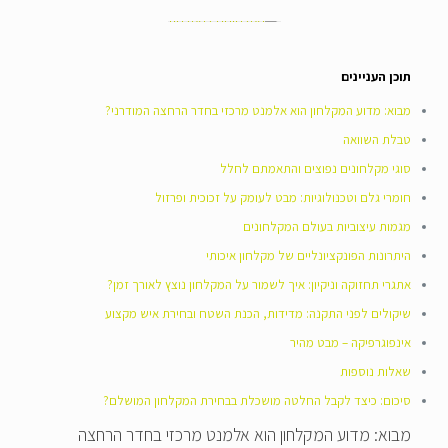
הוסף קו תחתון לקישורים
format_underlined
סמן קישורים
font_download
תוכן העניינים
ל
cached
א
מבוא: מדוע המקלחון הוא אלמנט מרכזי בחדר הרחצה המודרני?
פ
טבלת השוואה
ס
א
סוגי מקלחונים נפוצים והתאמתם לחלל
ת
חומרי גלם וטכנולוגיות: מבט לעומק על זכוכית ופרזול
כ
מגמות עיצוביות בעולם המקלחונים
ל
ה
היתרונות הפונקציונליים של מקלחון איכותי
א
אתגרי תחזוקה וניקיון: איך לשמור על המקלחון נוצץ לאורך זמן?
פ
ש
שיקולים לפני התקנה: מדידות, הכנת השטח ובחירת איש מקצוע
ר
אינפוגרפיקה – מבט מהיר
ו
שאלות נוספות
י
ו
סיכום: כיצד לקבל החלטה מושכלת בבחירת המקלחון המושלם?
ת
מבוא: מדוע המקלחון הוא אלמנט מרכזי בחדר הרחצה