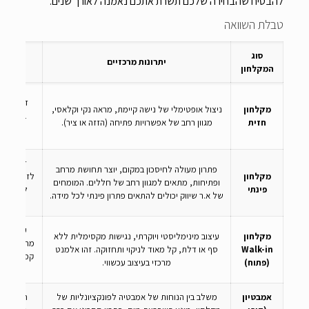
להבטיח שהבחירה שלכם תשרת אתכם נאמנה לאורך שנים.
טבלת השוואה
סוג
יתרונות מרכזיים
חסר
המקלחון
דורש קיו
מקלחון
ניצול אופטימלי של נישה קיימת, מראה נקי וקלאסי,
בנויים,
חזית
מגוון רחב של אפשרויות פתיחה (הזזה או ציר).
מיקו
דורש שני
פתרון מעולה לחיסכון במקום, יוצר תחושת מרחב
מקלחון
לזה, לעית
ופתיחות, מתאים למגוון רחב של חללים. המומחים
פינתי
להיות מע
של א.ר שיווק יכולים להתאים פתרון פינתי לכל מידה.
עלול לג
מקלחון
עיצוב מינימליסטי ויוקרתי, נגישות מקסימלית ללא
מחוץ לאזור
Walk-in
סף או דלת, קל מאוד לניקוי ותחזוקה. זהו אלמנט
קפדני של ש
(פתוח)
מרכזי בעיצוב עכשווי.
אמבטיון
משלב בין הנוחות של אמבטיה לפונקציונליות של
הכניסה ו