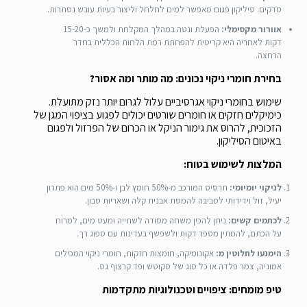
סדקים. סיליקון פגום מאפשר למים לחלחל וליצור בעיות עובש נסתרות.
אוורור מקסימלי:
הפעלת ונטה במהלך המקלחת ולמשך כ-15-20
דקות לאחריה היא קריטית להפחתת רמת הלחות הכללית בחדר
הרחצה.
בחירת חומרי ניקוי נכונים: מה מותר ומה אסור?
שימוש בחומרי ניקוי אגרסיביים עלול לגרום יותר נזק מתועלת.
כימיקלים חזקים או חומרים שורטים יכולים לפגוע בציפוי המגן של
הזכוכית, להרוס את גימור הניקל או הכרום של הפרזול ולפגום
באיטום הסיליקון.
המלצות לשימוש בטוח:
לניקוי יומיומי:
תרסיס המורכב מ-50% חומץ לבן ו-50% מים הוא פתרון
יעיל, זול וידידותי לסביבה להמסת אבנית קלה ושאריות סבון.
לכתמים קשים:
ניתן להכין משחה מסודה לשתייה ומעט מים, למרוח
על הכתם, להמתין מספר דקות ולשפשף בעדינות עם ספוג רך.
הימנעו לחלוטין מ:
אקונומיקה, חומצות חזקות, חומרי ניקוי המכילים
אמוניה, צמר פלדה או כל סוג של סקוטש ופד קרצוף גס.
טיפ מומחים: ציפויים וטכנולוגיות מתקדמות