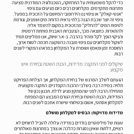
כדי להקל משמעותית על התחזוקה, הטכנולוגיה המודרנית מציעה
פתרונות מתקדמים. מקלחונים רבים כיום מגיעים עם ציפוי
"אנטי-קאלק" או ציפוי ננו הידרופובי המיושם על הזכוכית במפעל.
ציפוי זה יוצר שכבת הגנה בלתי נראית הדוחה מים ושמנים, וגורמת
לטיפות המים "להחליק" מהזכוכית במקום להיצמד אליה
ולהתאדות. כתוצאה מכך, הצטברות האבנית פוחתת דרמטית
והניקוי הופך לקל ומהיר בהרבה. ב-א.ר שיווק, אנו ממליצים תמיד
לשקול מקלחונים עם ציפוי מובנה כהשקעה חכמה לטווח ארוך,
החוסכת זמן ומאמץ ושומרת על המקלחון במראהו המקורי לשנים
רבות.
שיקולים לפני התקנה: מדידות, הכנת השטח ובחירת איש
מקצוע
הגעתם לשלב המרגש של בחירת המקלחון, אך הצלחת הפרויקט
תלויה במידה רבה בשלבי ההכנה הקפדניים. התקנה מקצועית
מתחילה הרבה לפני שהמתקין מגיע לדלת. תכנון נכון של
המדידות, הכנת השטח ובחירת הגורם המבצע הם המפתח
למקלחון אסתטי, אטום ובטיחותי שישרת אתכם לשנים רבות.
מדידות מדויקות: הבסיס למקלחון מושלם
טעות של מילימטרים בודדים במדידה עלולה להוביל לרווחים לא
רצויים, דלתות שאינן נסגרות כהלכה או צורך בפתרונות מאולתרים