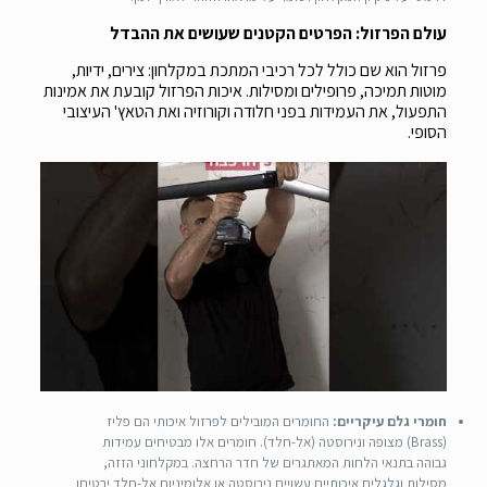
עולם הפרזול: הפרטים הקטנים שעושים את ההבדל
פרזול הוא שם כולל לכל רכיבי המתכת במקלחון: צירים, ידיות,
מוטות תמיכה, פרופילים ומסילות. איכות הפרזול קובעת את אמינות
התפעול, את העמידות בפני חלודה וקורוזיה ואת הטאץ' העיצובי
הסופי.
חומרי גלם עיקריים:
החומרים המובילים לפרזול איכותי הם פליז
(Brass) מצופה ונירוסטה (אל-חלד). חומרים אלו מבטיחים עמידות
גבוהה בתנאי הלחות המאתגרים של חדר הרחצה. במקלחוני הזזה,
מסילות וגלגלים איכותיים עשויים נירוסטה או אלומיניום אל-חלד יבטיחו