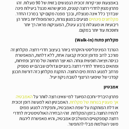
באמצעות שני קירות זכוכית הנפגשים בזווית של 90 מעלות. זהו
פתרון מצוין לחדרי רחצה קטנים, מכיוון שהוא מנצל ביעילות פינה
שבדרך כלל אינה מנוצלת, ובכך מפנה מקום יקר במרכז החדר.
מקלחונים פינתיים
מגיעים במגוון צורות, כשהפופולריות ביותר הן
ריבועיות או מעוגלות (רבע עיגול), המעניקות מראה רך יותר
וחוסכות עוד יותר במקום.
מקלחון פתוח (Walk-In)
הטרנד המינימליסטי והיוקרתי ביותר בעיצוב חדרי רחצה. מקלחון זה
מורכב לרוב מדופן זכוכית קבועה אחת, ללא דלתות, המאפשרת
כניסה ויציאה חופשית ונוחה. הוא יוצר תחושה של מרחב ופתיחות,
ומתאים במיוחד לחדרי רחצה בינוניים וגדולים שבהם יש מספיק
מרחב למנוע התזת מים החוצה. התקנת מקלחון כזה דורשת תכנון
קפדני של שיפועי הריצוף לטובת ניקוז יעיל.
אמבטיון
פתרון היברידי וחכם המיועד למי שאינו רוצה לוותר על
האמבטיה
אך מעוניין בנוחות של מקלחת
. האמבטיון הוא למעשה דופן זכוכית
או דלת המותקנת על שפת האמבטיה, ותפקידה למנוע ממים
להתיז החוצה בזמן המקלחת. זוהי הבחירה האולטימטיבית לחדרי
רחצה קומפקטיים המשלבים אמבטיה, והיא מאפשרת ליהנות
משני העולמות מבלי להתפשר.