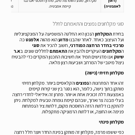
(דופן
מקלחון, מונע השפרצת מים, פתרון חסכוני אם כבר
ממקלחון
לאמבטיה)
קיימת אמבטיה.
נתפס לעי
סוגי מקלחונים נפוצים והתאמתם לחלל
בחירת
המקלחון
הנכון היא החלטה המשפיעה על הפונקציונליות
ועל העיצוב כאחד. לאחר שהבנו
מדוע
הוא מהווה
אלמנט
כה
מרכזי
בחדר
הרחצה
המודרני
, חשוב להכיר את
סוגי
ה
מקלחונים
העיקריים ולהבין את
התאמתם
לחללים שונים. ב
א.ר
שיווק
אנו מדגישים תמיד את חשיבות התכנון המקדים כדי להבטיח
ניצול מיטבי של המרחב ושביעות רצון מלאה.
מקלחון חזיתי (נישה)
זהו אחד הפתרונות ה
נפוצים
והקלאסיים ביותר. מקלחון חזיתי
מותקן בתוך נישה, כלומר, הוא נסגר בין שני קירות קיימים
באמצעות דלת זכוכית אחת או יותר. פתרון זה אידיאלי לחדרי רחצה
בעלי מבנה צר וארוך, שבהם קיימת גומחה טבעית למקלחת. ניתן
להתקין בו דלתות הזזה החוסכות מקום, דלתות ציר הנפתחות
פנימה או החוצה, או דלתות הרמוניקה מתקפלות.
מקלחון פינתי
כפי ששמו מרמז, מקלחון זה מותקן בפינת החדר ויוצר חלל רחצה